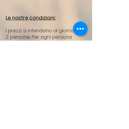
Le nostre condizioni:
I prezzi si intendono al giorno per
2 persone. Per ogni persona
aggiuntiva viene applicato un
supplemento di € 10,00 al giorno.
Nel prezzo sono inclusi: biancheria
da letto, asciugamani da bagno,
cucina
completamente attrezzata, TV,
elettricità, riscaldamento e pulizia
finale.
È esclusa l’imposta di soggiorno
comunale pari a € 1,50 a persona
per notte.