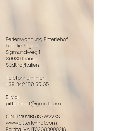
​Ferienwohnung Pitterlehof
Familie Silginer
Sigmundweg 1
39030 Kiens
Südtirol/Italien
Telefonnummer
+39 342 188 35 65
E-Mail
pitterlehof@gmail.com
CIN: IT21021B5JS7W2VXS
www.pitterle-hof.com
Partita IVA IT02683000216